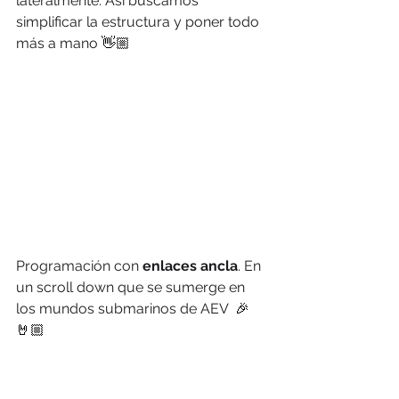
lateralmente. Así buscamos 
simplificar la estructura y poner todo 
más a mano 
👋🏼
Programación con 
enlaces ancla
. En 
un scroll down que se sumerge en 
los mundos submarinos de AEV  
🎉
🤘🏼