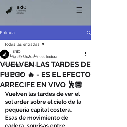
Entrada
Todas las entradas
BRÍO
Todas las entradas
19 sept 2024
1 min de lectura
VUELVEN LAS TARDES DE
Marketing Digital
FUEGO 🔥 - ES EL EFECTO
Lanzarote
ARRECIFE EN VIVO 🕺🏻
Vuelven las tardes de ver el 
sol arder sobre el cielo de la 
pequeña capital costera. 
Esas de movimiento de 
cadera, sonrisas entre 