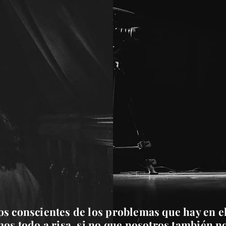
s conscientes de los problemas que hay en el
mos todo a risa, si no que nosotros también