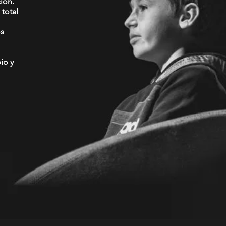
ión.
total
os
io y