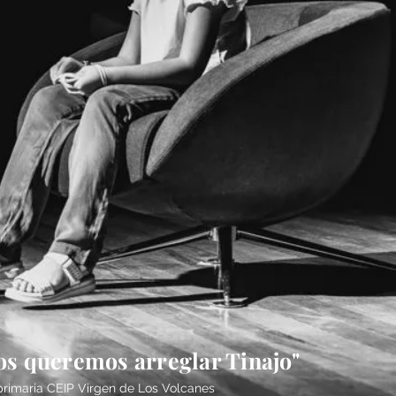
os queremos arreglar Tinajo"
primaria CEIP Virgen de Los Volcanes