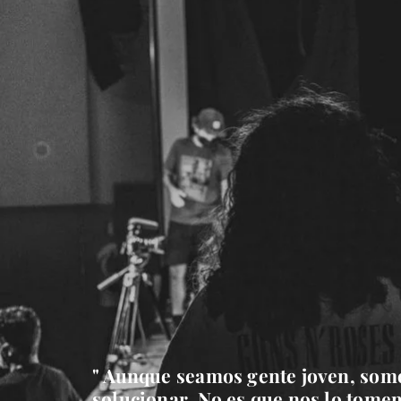
" Aunque seamos gente joven, somo
solucionar. No es que nos lo tome