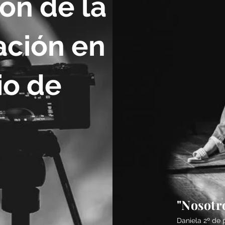
ón de la
ación en el
io de
"Nosotr
Daniela 2º de 