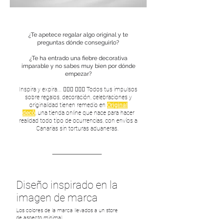
¿Te apetece regalar algo original y te
preguntas dónde conseguirlo?
¿Te ha entrado una fiebre decorativa
imparable y no sabes muy bien por dónde
empezar?
Inspira y expira... 🧘🏻‍♂️ 🧘🏻‍♀️ Todos tus impulsos
sobre regalos, decoración, celebraciones y
originalidad tienen remedio en
Original
decô
,
una tienda online que nace para hacer
realidad todo tipo de ocurrencias, con envíos a
Canarias sin torturas aduaneras.
Diseño inspirado en la
imagen de marca
Los colores de la marca llevados a un store
de aspecto minimal.