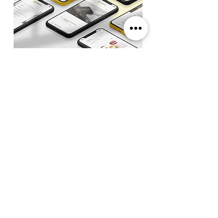
Clienta
satisfecha
"Un Equipo maravilloso. Siempre
dispuestas a ayudar y
aconsejarme para mi proyecto.
Muy profesionales. Por supuesto
que les recomiendo. Muchísimas