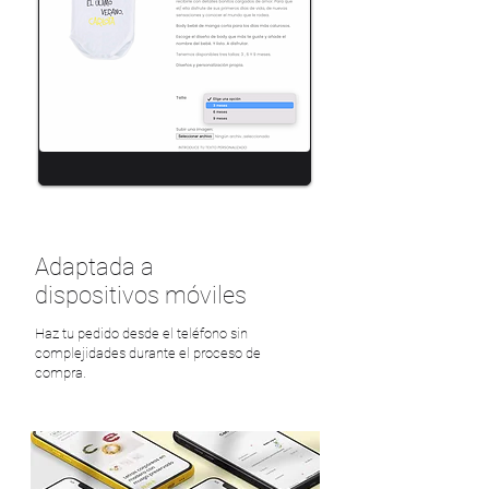
Adaptada a
dispositivos móviles
Haz tu pedido desde el teléfono sin
complejidades durante el proceso de
compra.