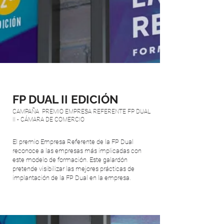
FP DUAL II EDICIÓN
CAMPAÑA PREMIO EMPRESA REFERENTE FP DUAL
II - CÁMARA DE COMERCIO
El premio Empresa Referente de la FP Dual
reconoce a las empresas más implicadas con
este modelo de formación. Este galardón
pretende visibilizar las mejores prácticas de
implantación de la FP Dual en la empresa.